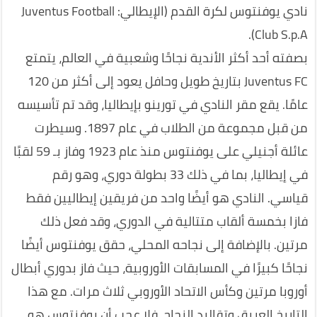
نادي يوفنتوس لكرة القدم (الإيطالي: Juventus Football
Club S.p.A).
بصفته أحد أكثر الأندية نجاحًا وشعبية في العالم، يتمتع
Juventus FC بتاريخ طويل وحافل يعود إلى أكثر من 120
عامًا. يقع مقر النادي في تورينو بإيطاليا، وقد تم تأسيسه
من قبل مجموعة من الطلاب في عام 1897. وسيطرت
عائلة أجنيلي على يوفنتوس منذ عام 1923 وفاز بـ 59 لقبًا
في إيطاليا، بما في ذلك 33 بطولة دوري، وهو رقم
قياسي. النادي هو أيضًا واحد من فريقين إيطاليين فقط
فازا بخمسة ألقاب متتالية في الدوري، وقد فعل ذلك
مرتين. بالإضافة إلى نجاحه المحلي، حقق يوفنتوس أيضًا
نجاحًا كبيرًا في المسابقات الأوروبية، حيث فاز بدوري أبطال
أوروبا مرتين وكأس الاتحاد الأوروبي ثلاث مرات. مع هذا
التاريخ العريق وتقاليد النجاح، فلا عجب أن يوفنتوس هو