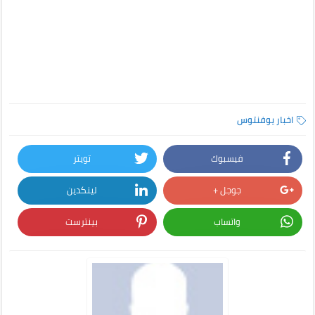
اخبار يوفنتوس
فيسبوك
تويتر
جوجل +
لينكدين
واتساب
بينترست