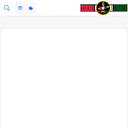
≡
-->