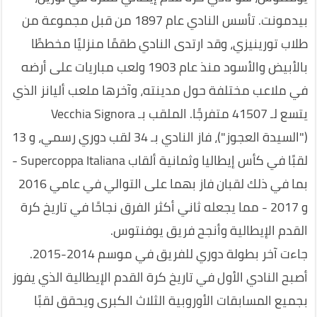
بيدمونت. تأسس النادي عام 1897 من قبل مجموعة من
طلاب تورينيزي، وقد ارتدى النادي طقمًا منزليًا مخططًا
بالأبيض والأسود منذ عام 1903 ولعب مباريات على أرضه
في ملاعب مختلفة حول مدينته، وآخرها ملعب أليانز الذي
يتسع لـ 41507 متفرجًا. الملقب بـ Vecchia Signora
("السيدة العجوز")، فاز النادي بـ 34 لقب دوري رسمي، و 13
لقبًا في كأس إيطاليا وثمانية ألقاب Supercoppa Italiana -
بما في ذلك لقبان فاز بهما على التوالي في عامي 2016
و 2017 - مما يجعله ثاني أكثر الفرق نجاحًا في تاريخ كرة
القدم الإيطالية وأنجح فريق يوفنتوس.
جاءت آخر بطولة دوري للفريق في موسم 2014-2015.
أصبح النادي الأول في تاريخ كرة القدم الإيطالية الذي يفوز
بجميع المسابقات الأوروبية الثلاث الكبرى ويحقق لقبًا