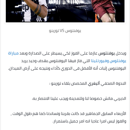
يوفنتوس VS تورينو
ويدخل
يوفنتوس
عازما على الفوز لكي يسيطر على الصدارة وبعد
مباراة
يوفنتوس وفيورنتينا
التي فاز فيها اليوفنتوس بهدف وحيد يريد
اليوفتنوس إثبات أنه الأفضل فى الدوري كأداء ونتيجه على أرض الميدان.
الندوة الصحفي
أليغري
المخصص بلقاء تورينو :
الديربي ماتش خصوصا لنا وللمدينة ويجب علينا الانتصار به.
الأربعاء السابق الجماهير قد كانت بقربنا وتساندنا كما هم طول الوقت ,
والفوز ليس امرا عاديا انه امر جميل باستمرار.