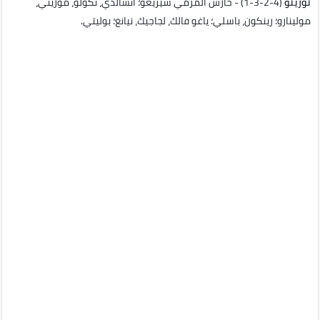
تورينو
(4-2-3-1) - حارس المرمي سيريغو؛ أنسالدي، نكولو، موريتي،
مولينارو؛ رينكون، باسلي؛ ياغو فالك، لجاجيك، نيانغ؛ بوليتي.