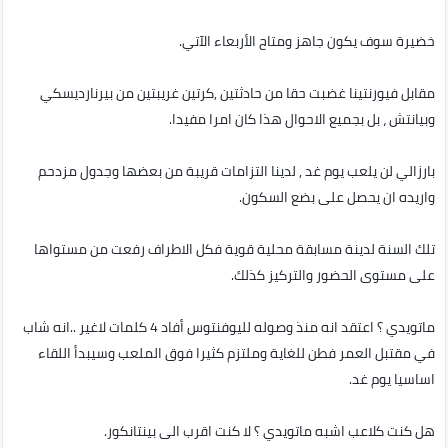
خضيرة سوف يكون جاهز ومتاح الأربعاء الآتي.
مقابل فيورنتينا غضبت حقا من حادثتين ,كرتين غريبتين من بيرنارديسكي
وبيانتش ، بل بجميع الاحوال هذا كان امرا مفيدا.
بارزالي لن يلعب يوم غد , لدينا التزامات قريبة من بعضها وجدول مزدحم
واريده ان يحصل على بضع السكون.
تلك السنة لدينة مسابقة محلية قوية فكل الاطراف رفعت من مستواها
على مستوى الحضور والتركيز كذلك.
ماتويدي ؟ اعتقد انه منذ وصوله لليوفنتوس أفاد 4 كلمات لاغير ..انه شاب
في مقتبل العمر فطن للغاية وملتزم كثيرا فوق الملعب وسيبدأ اللقاء
اساسيا يوم غد.
هل كنت كلاعب اشبه ماتويدي ؟ لا كنت اقرب الى بينتانكور.