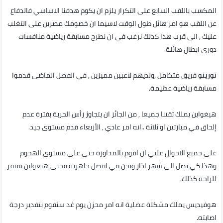
المكسب باللقب السابع على التكرار يلزم ان يكوم هدفنا الاساسي فالدفاع
عن اللقب هو امر هائل طول الوقت لاسيما ان خصومك مصرين على التغلب
عليك , الى قرب هذا كذلك نرغب في ان نطرح مسابقة رياضية منافسات
دوري ابطال هائلة.
تورينو
فريق متكامل ,ولديهم لاعبين مميزين , في الفصل الماضى قدموا
مسابقة رياضية عظيمة.
هيغواين يملك ثقتنا جميعا , من الجائز ان يتجاوز رأس الحربة بفترة عدم
إلحاق في مبارتين او ثلاثة ..انه امر عادي , الأربعاء قدم مستوى جيد.
على جميع الاحوال عليي ان اقوم بالمداورة حتى على مستوى الهجوم
وهذا كي يصل الى شهر اذار ونحن في افضل جاهزية فحتى هيغواين يفتقر
للراحة كذلك.
هوفيديس يملك مشكلة عضلية انه امر محزن يوم غد سنقوم بتقدير درجة
اصابته.