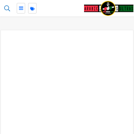
≡
-->