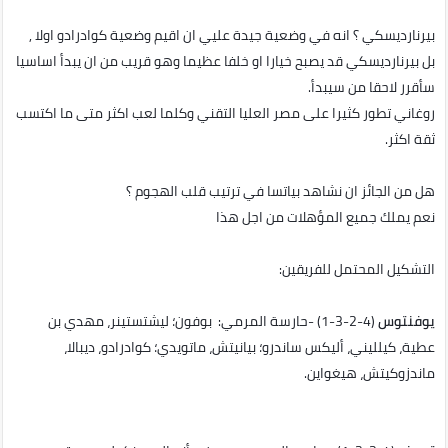
بيرنارديسكي ؟ انه في وضعية جيدة عليي ان اقيم وضعية كوادرادو اولا ,
بل بيرنارديسكي قد يصبح خيارا او خلفا عظيما وهو قريب من ان يبدأ اساسيا
سأقرر لاحقا من سيبدأ.
روغاني تطور كثيرا على مصر العليا التقني وكلما لعب اكثر متى ما اكتسب
ثقة اكثر.
هل من الجائز ان نشاهد بياتسا في ترتيب قلب الهجوم ؟
نعم يملك جميع المؤهلات من اجل هذا
التشكيل المحتمل للفريقين:
يوفنتوس
(4-2-3-1) -حارسة المرمي: بوفون؛ ليشتستينر، مهدي بن
عطية، كيلليني، أليكس ساندرو؛ بيانيتش، ماتويدي؛ كوادرادو، ديبالا،
ماندزوكيتش، هيغواين.