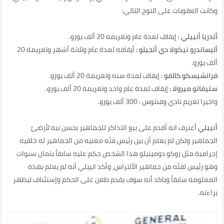
وكانت العقوبات على النوح التالي:
أندريا أنييلي
: إيقاف لمدة عام وتغريمه 20 ألف يورو.
أليساندرو نيكولا دي أنجيلو
: أيقافه لمدة عام وثلاثة أشهر وتغريمة 20
ألف يورو.
فرانشيسكو كالفو
: إيقاف لمدة سنه وتغريمة 20 ألف يورو.
ستيفانو ميرولا
: إيقاف لمدة عام واحد وتغريمه 20 ألف يورو.
واخيرا تغريم نادي وفنتوس : 300 ألف يورو.
أنييلي
أعترف انه أقدم على بيع التذاكر للجماهير بحسن نيه لأرضئ
الجماهير ولكن لم يعلم أن بين رئيس فئه معنيه من الجماهير له خلفيه
إجرامية مثل روكو دومينيلو هذا الشخص حكم عليه سابقاً بثمان سنوات
وهو رئيس لفئه من جماهير الألتراس، وأكد انييلي أنه لم يعلم بهذه
المعلومه سابقاً وياكد أنه سوف يقدم طعن على الحكم وإستئناف ليظهر
براءته.