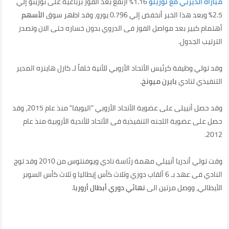
مباراة الديربي مع تورينو
1.16% ارتفع بعد الفوز برباعية على تورينو إلي
2.5% وبعد هذا الخبر أنخفض إلي 0.796 يورو، وقد اظهر سوق
الأسهم
أهتمام كبير بعد مواصل الفوز فى الدروي بدون خساره حتى الان وتصدر
الترتيب الجدول.
وقد تولي وظيفة كرئيس الأتحاد الأروبي للأنية خلفاً لـ كارل هاينزه المدير
التنفيذي لنادي
بايرن ميونخ
.
وقد حصل أنييلى على عضوية الأتحاد الأروبي "اليويفا" منذ عام 2015، وقد
حصل على عضوية اللجنه التنفيذية فى الأتحاد للأندية الأروبية منذ عام
2012.
وقت تولي أندريا أنييلي مهمة رئاسة نادي ويوفنتوس من 2010 وقد توج
النادي فى عهد بـ 6 ألقاب دوري وثلاث كأس إيطاليا و ثلاث كأس السوبر
الأيطالي، ووصل مرتين الى
نهائي دوري أبطال أروربا
.