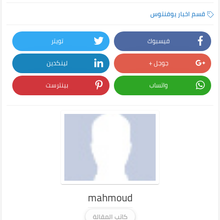
قسم اخبار يوفنتوس
فيسبوك
تويتر
جوجل +
لينكدين
واتساب
بينترست
mahmoud
كاتب المقالة