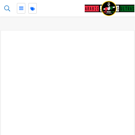
≡
-->