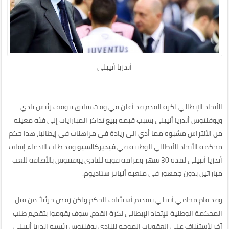
أندريا أنييلي
الأتحاد الإيطالي لكرة القدم قد أعلن في وقت سابق بتوقف رئيس نادي
ويوفنتوس أندريا أنييلي بسبب قيمه ببيع تذاكر المبارايات إلي فئه معينه
من الألتراس مشبوه مما أدي الى زيادة فى مراهنات فى إيطاليا، هذا حكم
محكمة الأتحاد الأيطالي الوطنية في
فيديركالسيو
وقد طلب الادعاء إيقاف
أندريا أنييلي لمدة 30 شهر وغرامه قوية للنادي يوفنتوس بالأضافه للعب
مباراتين بدون جمهور فى ملعبه
أليانز ستاديوم
.
وقد قام محامي أنييلي بتقديم أستئناف للحكم ولكن رفض جزئيا ً من قبل
المحكمة الوطنية للإتحاد الإيطالي لكرة القدم، سوف يقوموا بتقديم طلب
آخر لأستئناف على العقوبات الموجه للنادي يوفنتوس رئيسه اندريا أنييلي