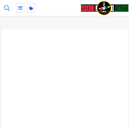
≡
-->