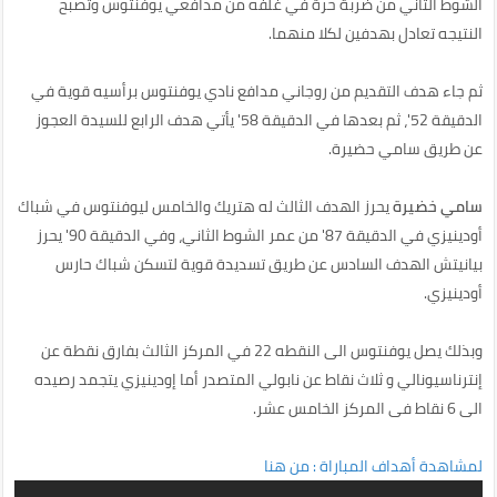
الشوط الثاني من ضربة حرة في غلفه من مدافعي يوفنتوس وتصبح
النتيجه تعادل بهدفين لكلا منهما.
ثم جاء هدف التقديم من روجاني مدافع نادي يوفنتوس برأسيه قوية في
الدقيقة 52'، ثم بعدها في الدقيقة 58' يأتي هدف الرابع للسيدة العجوز
عن طريق سامي حضيرة.
سامي خضيرة
يحرز الهدف الثالث له هتريك والخامس ليوفنتوس في شباك
أودينيزي في الدقيقة 87' من عمر الشوط الثاني، وفي الدقيقة 90' يحرز
بيانيتش الهدف السادس عن طريق تسديدة قوية لتسكن شباك حارس
أودينيزي.
وبذلك يصل يوفنتوس الى النقطه 22 في المركز الثالث بفارق نقطة عن
إنترناسيونالي و ثلاث نقاط عن نابولي المتصدر أما إودينيزي يتجمد رصيده
الى 6 نقاط فى المركز الخامس عشر.
لمشاهدة أهداف المباراة : من هنا