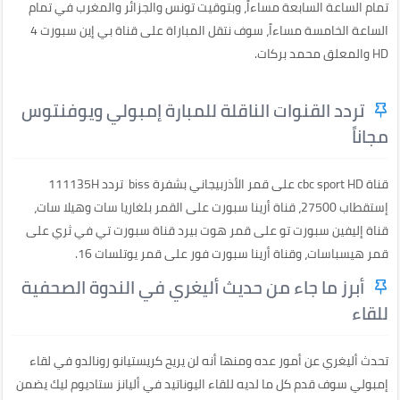
تمام الساعة السابعة مساءاً، وبتوقيت تونس والجزائر والمغرب في تمام
الساعة الخامسة مساءاً، سوف نتقل المباراة على قناة بي إين سبورت 4
HD والمعلق محمد بركات.
تردد القنوات الناقلة للمبارة إمبولي ويوفنتوس
مجاناً
قناة cbc sport HD على قمر الأذربيجاني بشفرة biss تردد 111135H
إستقطاب 27500، قناة أرينا سبورت على القمر بلغاريا سات وهيلا سات،
قناة إليفين سبورت تو على قمر هوت بيرد قناة سبورت تي في ثري على
قمر هيسباسات، وقناة أرينا سبورت فور على قمر يوتلسات 16.
أبرز ما جاء من حديث أليغري في الندوة الصحفية
للقاء
تحدث أليغري عن أمور عده ومنها أنه لن يريح كريستيانو رونالدو في لقاء
إمبولي سوف قدم كل ما لديه للقاء اليوناتيد في أليانز ستاديوم ليك يضمن