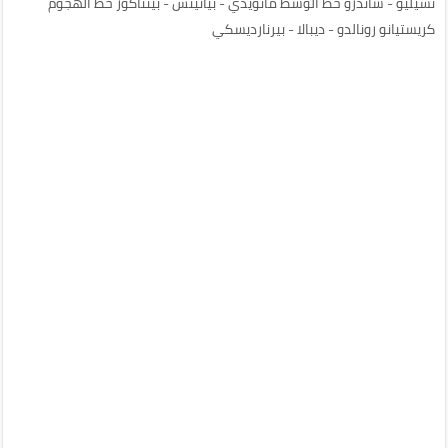
تشيليو - ساندرو خط الوسط ماتويدي - بيانيتش - بينتاكور خط الهجوم
كريستيانو رونالدو - ديبالا - بيرنارديسكي