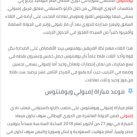
يوفنتوس
المنتشي بفوزه في دوري الأبطال أمام اليوناتيد يرجع إلي
منافسات الدوري الإيطالي من خلال كارلو كاستيلاني معلق فريق إمبولي،
يسعي فيها يوفنتوس للفوز وتعويض تعادله المخيب على أرضه في اللقاء
السابق وليعزز صدارته للدوري بعد أن فاز نابولي وإنتر في الجولة السابقة
وأقتربوا كثيراً من السيدة العجوز في الجدول الترتيب.
هذا اللقاء مهم لكلا الفريقين يوفنتوس يريد الأنقضاض على الصدارة بكل
قوة وأخذ الثلاث نقاط علماً بأن يوفنتوس حصل خمس وعشرون نقطه في
تسع مباريات من ثمان إنتصارات وتعادل وحيد أما إمبولي يسعى تحسين
وضعه في الترتيب حيث أنه يقبع في المركز الثامن عشر برصيد ست نقاط
من فوز وحيد و ثلاث تعادلات.
موعد مباراة إمبولي ويوفنتوس
تقام مباراة إمبولي ويوفنتوس على ملعب كارلو كاستيلاني معلب نادي
إمبولي
ضمن الجولة العاشرة من الدوري الإيطالي سوف تكون ميعاد
المبارة في يوم 27 من أكتوبر لعام 2018 الساعة السادسة مساءاُ بتوقيت
مصر وليبيا، أمام بتوقيت السعودية و لبنان وسوريا واليمن سوف تكون في