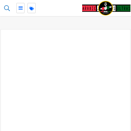
≡
-->