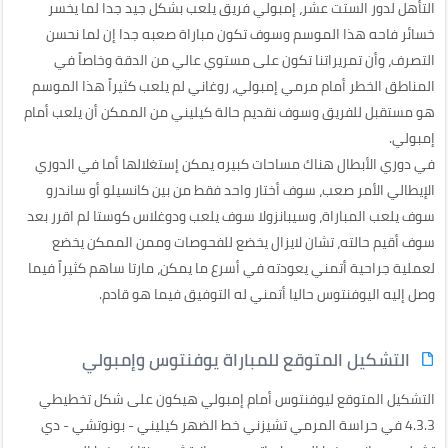
التأهل لدور الستت عشر، إمبولي فريق يلعب بشكل جيد جدا لما يخسر
خسائر فاحه هذا الموسم وسوف تكون مباراة صعبه جدا إن لما نحسن
التصرف، وأن تمريراتنا تكون على مستوي عالي من الدقة وخاصاً في
المناطق الخطر أمام مرمي إمبولي، روغاني لم يلعب كثيراً هذا الموسم
هو مستقبل للفريق وسوف نقديم حالة كيليني من الممكن أن يلعب أمام
إمبولي.
في دوري الأبطال هناك مساحات كبيره يمكن إستغلالها أما في الدوري
الإيطالي الأمر صعب، سوف أختار واحد فقط من بين كانسيلو أو ساندرو
سوف يلعب المباراة، وسيبانزولا سوف يلعب ودوغلاس كوستا لم اقرر بعد
سوف أقيم حالته، تشان لايزال يخضع للفحوصات وممن الممكن يخضع
لعملية جراحية أتمني يعودته في أسرع ما يمكن، مارتا ساهم كثيراً فيما
وصل إليه اليوفنتوس حاليا أتمني له التوفيق فيما هو قادم.
التشكيل المتوقع للمباراة يوفنتوس وإمبولي
التشكيل المتوقع ليوفنتوس أمام إمبولي هيكون على شكل تخطيطي
4.3.3 في حراسة المرمي تشيزني خط الضهر كيليني - بونوتشي - دي