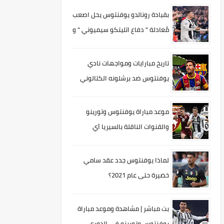
المشكله الدفاعيه
بقيادة رونالدو يوفنتوس يحل اصعب
مُعادلة " دفاع اتليتكو سيميوني " و
يصعد لدَور الثمانية
تاريخ مبارايات ومواجهات نادي
يوفنتوس ضد برشلونه الكتالوني
موعد مباراة يوفنتوس وتورينو
والقنوات الناقلة بالسيريا آي
لماذا يوفنتوس جدد عقد سامي
خضيرة حتى عام 2021؟
بث مباشر | مشاهدة وموعد مباراة
يوفنتوس وتورينو في الدوري