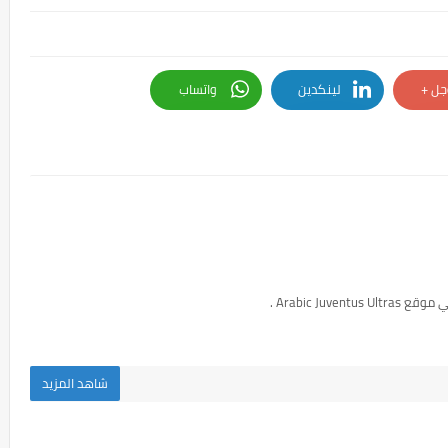
جل +
لينكدين
واتساب
Arabic Juven .
شاهد المزيد