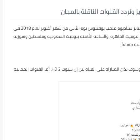
وتردد القنوات الناقلة بالمجان
سوف يستضيف يوفنتوس نادي يونغ بويز على معلبه أليانز ستاديوم ملعب يوفنتوس يوم الثاني من شهر أكتوبر لعام 2018 في
وقيت القاهرة، والساعة الثامنة بتوقيت السعودية وفلسطين وسورية،
ة مساءاً.
ة على القناة بين إن سبوت 2 HD، أما القنوات المجانية