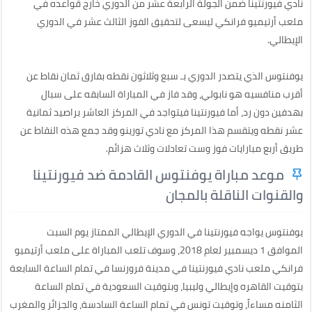
نادي فيورنتينا ضمن الجولة الرابعة عشر من الدوري خارج قواعده في
ملعب أرتيميو فرانكي ليسعى لتحقيق الفوز الثالث عشر في الدوري
الإيطالي.
يوفنتوس الذي يتصدر الدوري بـ سبع وثلاثون نقطه بفارق ثمان نقاط عن
أقرب منافسيه هو نابولي، وقد فاز في المباراة السابقه على سبال
بهدفين دون رد، أما فيورنتينا فيتواجد في المركز العاشر براصيد ثمانية
عشر نقطه ويتقسم هذا المركز مع نادي تورينو وقد جمع هذه النقاط عن
طريق أربع مبارايات فوز وست تعادلات وثلاث هزائم.
موعد مباراة يوفنتوس القادمة ضد فيورنتينا
والقنوات الناقلة بالمجان
يوفنتوس يواجه فيورنتينا في الدوري الإيطالي الممتاز يوم السبت
الموافق 1 ديسمبير لعام 2018، وسوف تلعب المباراة على ملعب أرتيميو
فرانكي ملعب نادي فيورنتينا في مدينة فرورنسا في تمام الساعة السابعة
بتوقيت القاهره وإيطالي وليبيا، وبتوقيت السعودية في تمام الساعة
الثامنه مساءاً، وتوقيت تونس في تمام الساعة السادسة، والجزائر والمغرب