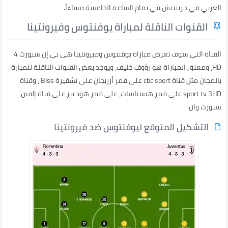
العربي في جرينيتش في تمام الساعة الخامسة مساءاً.
القنوات الناقلة لمباراة يوفنتوس وفيرونتينا
القناة التي سوف تعرض مباراة يوفنتوس وفيرونتينا هى بي إن سبورت 4
HD، ومعلق المباراة هو رؤوف خليف، ويوجد بعض القنوات الناقلة للمبارة
بالمجان مثل قناة cbc sport على قمر أزربجان على تشفيرة BIss ، وقناة
sport tv 3HD على قمر هيسباسات، على قمر هود بير على قناة إلفين
سبورت وان.
التشكيل المتوقع ليوفنتوس ضد فيرونتينا