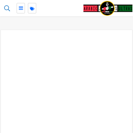
≡
-->