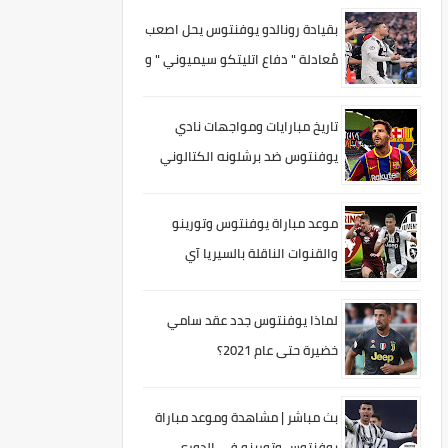
المشكله الدفاعيه
بقيادة رونالدو يوفنتوس يحل اصعب
مُعادلة " دفاع اتليتكو سيميوني " و
يصعد لدَور الثمانية
تاريخ مبارايات ومواجهات نادي
يوفنتوس ضد برشلونه الكتالوني
موعد مباراة يوفنتوس وتورينو
والقنوات الناقلة بالسيريا آي
لماذا يوفنتوس جدد عقد سامي
خضيرة حتى عام 2021؟
بث مباشر | مشاهدة وموعد مباراة
يوفنتوس وتورينو في الدوري