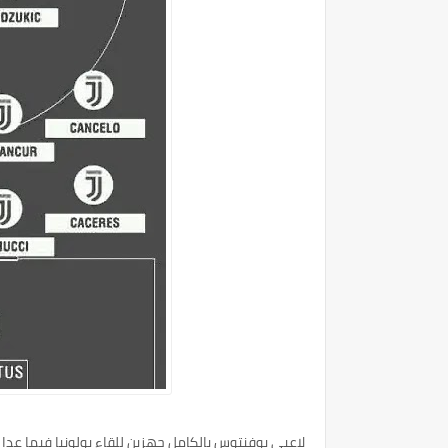
لاعبي يوفنتوس بالكامل جهزين للقاء بولونيا فيما عد