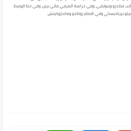
جانب ساندرو وبنوتشي، وفي حراسة المرمي ماتي برين، وفي خط الوسط
يلو بيرناديسكي وفي الامام رونالدو وماندزوكيتش.