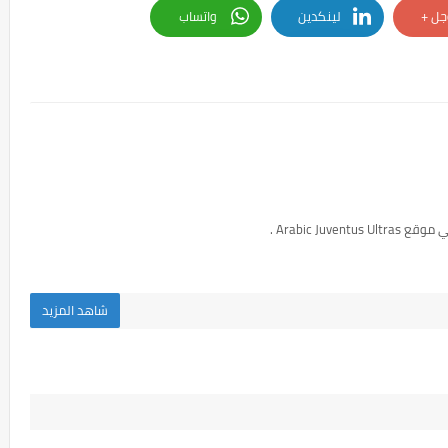
جل +
لينكدين
واتساب
Arabic Juven .
شاهد المزيد