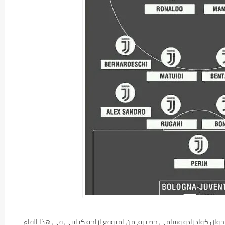
ا جوان كوادرادو وسامي خضيرة، من لمتوقع إراحة كيليني في هذا القاء