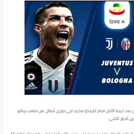
بعد خيبة الأمل امام اتليتكو مدريد في دوري أبطال، من ملعب ريناتو
 الدور الثاني.
يوفنتوس بعد فوزه على فريزونوني في الجولة الماضية بثلاث أهداف دون رد يتربع على عرش الأسكوديتو في الصدراة بواقع 66